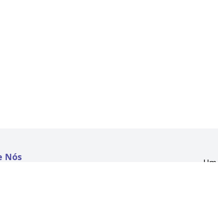
e Nós
Um 
atextil.com
CNP
Aven
to
Kon
 e Políticas