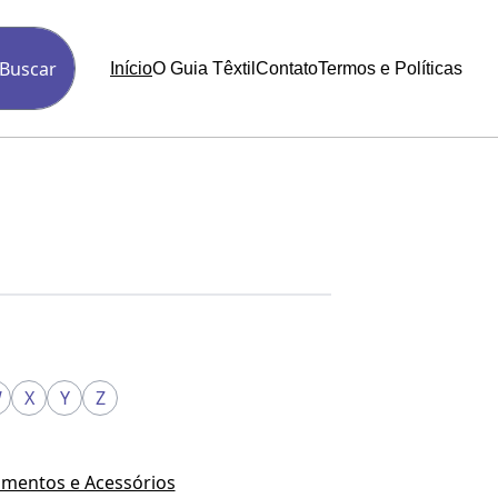
Buscar
Início
O Guia Têxtil
Contato
Termos e Políticas
W
X
Y
Z
mentos e Acessórios