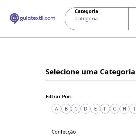
Categoria
Categoria
Selecione uma Categoria
Filtrar Por:
A
B
C
D
E
F
G
H
I
Confecção