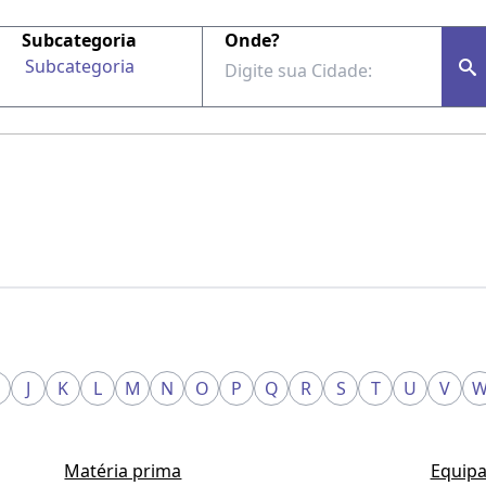
Subcategoria
Onde?
Subcategoria
J
K
L
M
N
O
P
Q
R
S
T
U
V
Matéria prima
Equipa