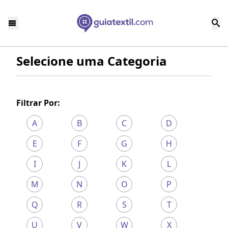
Selecione uma Categoria
Filtrar Por:
A
B
C
D
E
F
G
H
I
J
K
L
M
N
O
P
Q
R
S
T
U
V
W
X