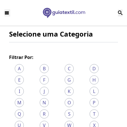
Selecione uma Categoria
Filtrar Por:
A
B
C
D
E
F
G
H
I
J
K
L
M
N
O
P
Q
R
S
T
U
V
W
X