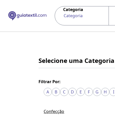
Categoria
Categoria
Selecione uma Categoria
Filtrar Por:
A
B
C
D
E
F
G
H
I
Confecção