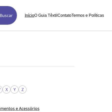
Buscar
Início
O Guia Têxtil
Contato
Termos e Políticas
W
X
Y
Z
mentos e Acessórios