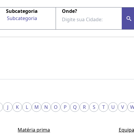
Subcategoria
Onde?
Subcategoria
J
K
L
M
N
O
P
Q
R
S
T
U
V
Matéria prima
Equipa