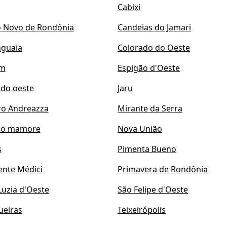
Cabixi
 Novo de Rondônia
Candeias do Jamari
guaia
Colorado do Oeste
im
Espigão d'Oeste
 do oeste
Jaru
ro Andreazza
Mirante da Serra
do mamore
Nova União
s
Pimenta Bueno
ente Médici
Primavera de Rondônia
Luzia d'Oeste
São Felipe d'Oeste
ueiras
Teixeirópolis