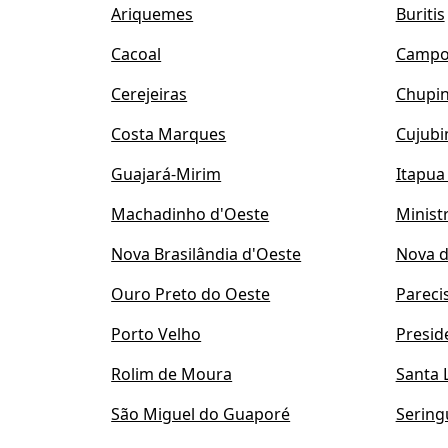
Ariquemes
Buritis
Cacoal
Campo
Cerejeiras
Chupin
Costa Marques
Cujub
Guajará-Mirim
Itapua
Machadinho d'Oeste
Minist
Nova Brasilândia d'Oeste
Nova 
Ouro Preto do Oeste
Pareci
Porto Velho
Presid
Rolim de Moura
Santa 
São Miguel do Guaporé
Sering