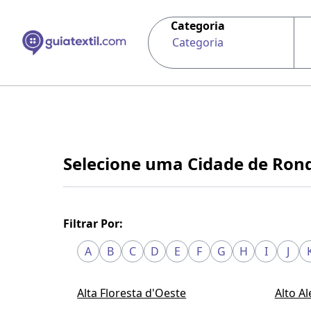
Categoria
Categoria
Selecione uma Cidade de Ron
Filtrar Por:
A
B
C
D
E
F
G
H
I
J
Alta Floresta d'Oeste
Alto A