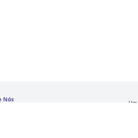
e Nós
Um 
atextil.com
CNP
Aven
to
Kon
 e Políticas