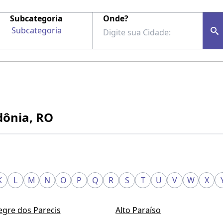
Subcategoria
Onde?
Subcategoria
dônia, RO
K
L
M
N
O
P
Q
R
S
T
U
V
W
X
legre dos Parecis
Alto Paraíso