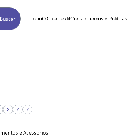
Buscar
Início
O Guia Têxtil
Contato
Termos e Políticas
W
X
Y
Z
mentos e Acessórios