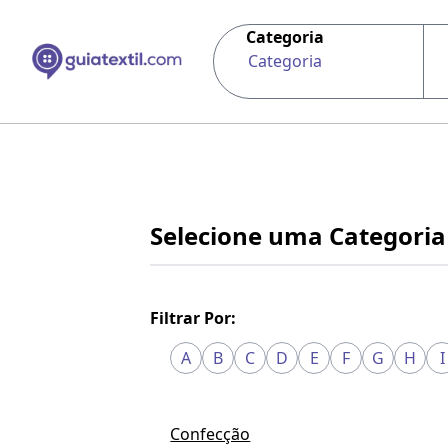
Categoria
Categoria
Selecione uma Categoria
Filtrar Por:
A
B
C
D
E
F
G
H
I
Confecção