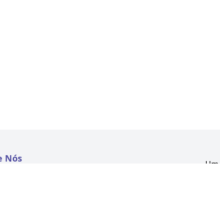
e Nós
Um 
atextil.com
CNP
Aven
to
Kon
 e Políticas