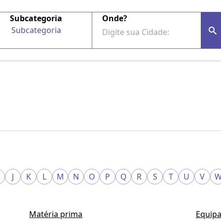
Subcategoria
Onde?
Subcategoria
J
K
L
M
N
O
P
Q
R
S
T
U
V
Matéria prima
Equipa