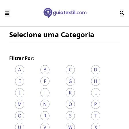
Selecione uma Categoria
Filtrar Por:
A
B
C
D
E
F
G
H
I
J
K
L
M
N
O
P
Q
R
S
T
U
V
W
X