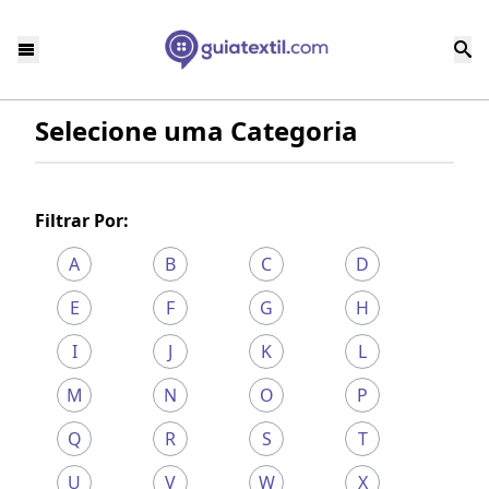
Selecione uma Categoria
Filtrar Por:
A
B
C
D
E
F
G
H
I
J
K
L
M
N
O
P
Q
R
S
T
U
V
W
X