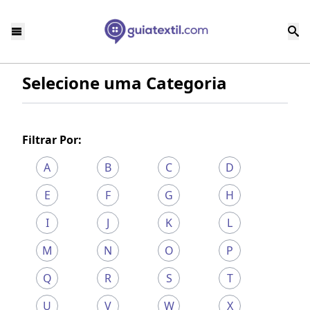
Selecione uma Categoria
Filtrar Por:
A
B
C
D
E
F
G
H
I
J
K
L
M
N
O
P
Q
R
S
T
U
V
W
X