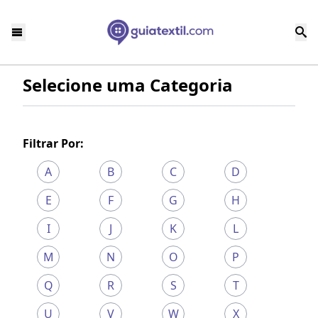
Selecione uma Categoria
Filtrar Por:
A
B
C
D
E
F
G
H
I
J
K
L
M
N
O
P
Q
R
S
T
U
V
W
X