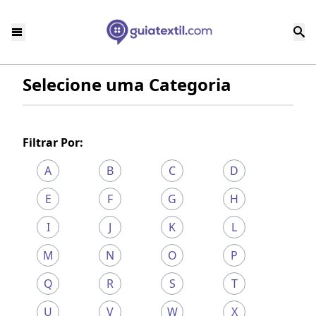
Selecione uma Categoria
Filtrar Por:
A
B
C
D
E
F
G
H
I
J
K
L
M
N
O
P
Q
R
S
T
U
V
W
X