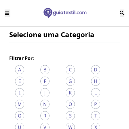
Selecione uma Categoria
Filtrar Por:
A
B
C
D
E
F
G
H
I
J
K
L
M
N
O
P
Q
R
S
T
U
V
W
X