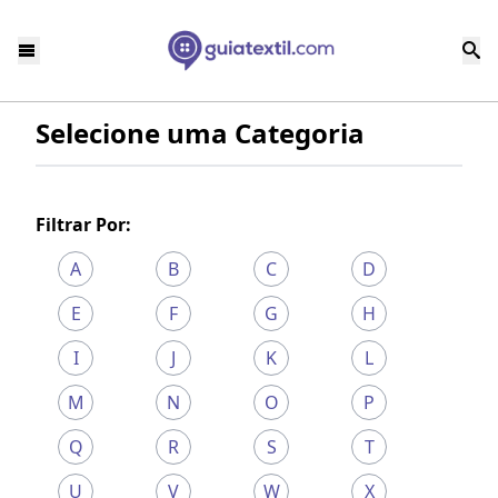
Selecione uma Categoria
Filtrar Por:
A
B
C
D
E
F
G
H
I
J
K
L
M
N
O
P
Q
R
S
T
U
V
W
X