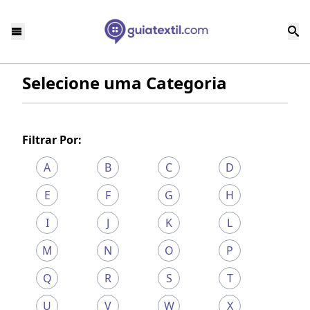
Selecione uma Categoria
Filtrar Por:
A
B
C
D
E
F
G
H
I
J
K
L
M
N
O
P
Q
R
S
T
U
V
W
X