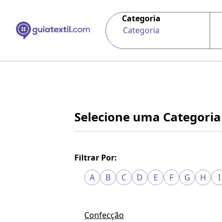
Categoria
Categoria
Selecione uma Categoria
Filtrar Por:
A
B
C
D
E
F
G
H
I
Confecção