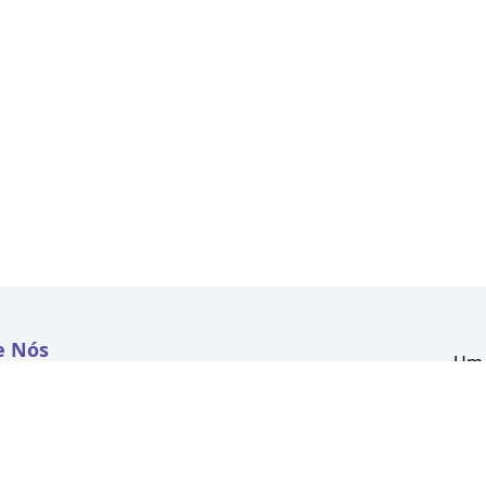
e Nós
Um 
atextil.com
CNP
Aven
to
Kon
 e Políticas