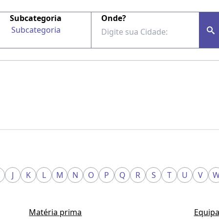
Subcategoria
Onde?
Subcategoria
J
K
L
M
N
O
P
Q
R
S
T
U
V
Matéria prima
Equipa