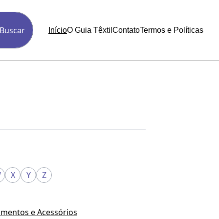
Buscar
Início
O Guia Têxtil
Contato
Termos e Políticas
W
X
Y
Z
mentos e Acessórios