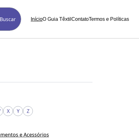
Buscar
Início
O Guia Têxtil
Contato
Termos e Políticas
W
X
Y
Z
mentos e Acessórios