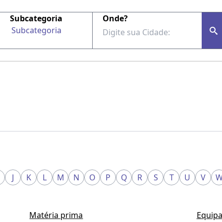
Subcategoria
Onde?
Subcategoria
J
K
L
M
N
O
P
Q
R
S
T
U
V
Matéria prima
Equipa