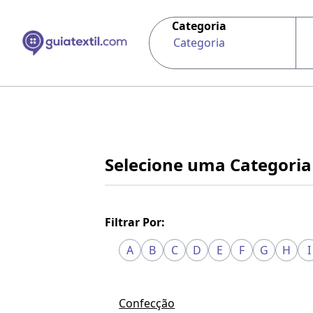
Categoria
Categoria
Selecione uma Categoria
Filtrar Por:
A
B
C
D
E
F
G
H
I
Confecção