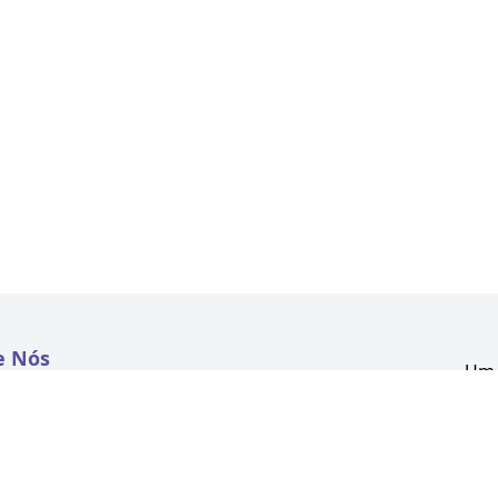
e Nós
Um 
atextil.com
CNP
Aven
to
Kon
 e Políticas