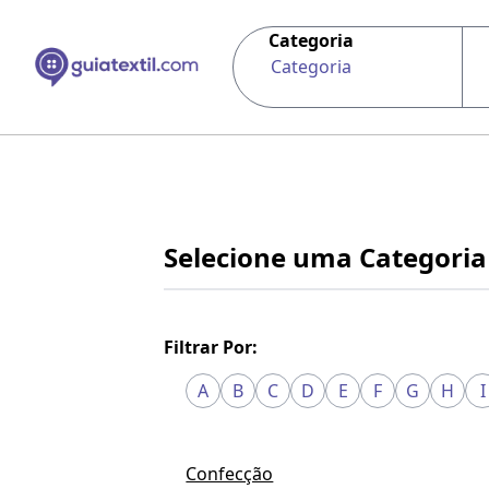
Categoria
Categoria
Selecione uma Categoria
Filtrar Por:
A
B
C
D
E
F
G
H
I
Confecção