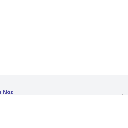
e Nós
Um 
atextil.com
CNP
Aven
to
Kon
 e Políticas