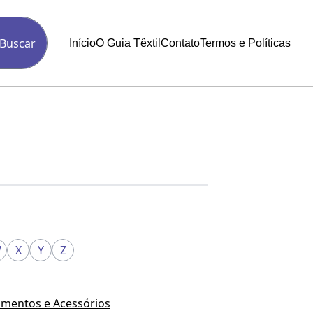
Buscar
Início
O Guia Têxtil
Contato
Termos e Políticas
W
X
Y
Z
mentos e Acessórios