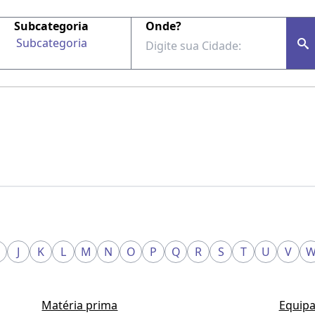
Subcategoria
Onde?
Subcategoria
J
K
L
M
N
O
P
Q
R
S
T
U
V
Matéria prima
Equipa