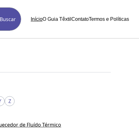
Buscar
Início
O Guia Têxtil
Contato
Termos e Políticas
Y
Z
uecedor de Fluído Térmico