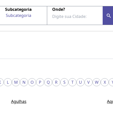
Subcategoria
Onde?
Subcategoria
K
L
M
N
O
P
Q
R
S
T
U
V
W
X
Agulhas
Aq