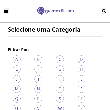
Selecione uma Categoria
Filtrar Por:
A
B
C
D
E
F
G
H
I
J
K
L
M
N
O
P
Q
R
S
T
U
V
W
X