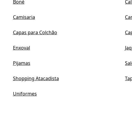
Boné
Ca
Camisaria
Ca
Capas para Colchão
Ca
Enxoval
Ja
Pijamas
Sa
Shopping Atacadista
Ta
Uniformes