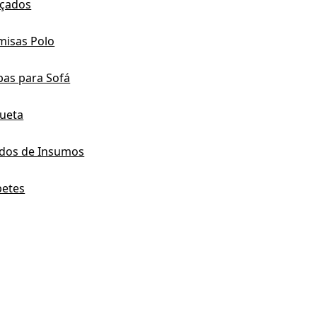
lçados
misas Polo
pas para Sofá
queta
ldos de Insumos
petes