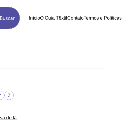
Buscar
Início
O Guia Têxtil
Contato
Termos e Políticas
Y
Z
sa de lã