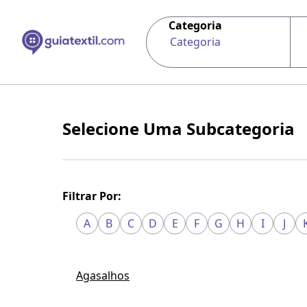
Categoria
Categoria
Selecione Uma Subcategoria
Filtrar Por:
A
B
C
D
E
F
G
H
I
J
Agasalhos