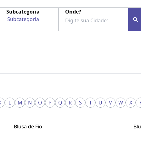
Subcategoria
Onde?
Subcategoria
K
L
M
N
O
P
Q
R
S
T
U
V
W
X
Blusa de Fio
Blu