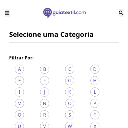
Selecione uma Categoria
Filtrar Por:
A
B
C
D
E
F
G
H
I
J
K
L
M
N
O
P
Q
R
S
T
U
V
W
X