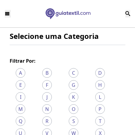
Selecione uma Categoria
Filtrar Por:
A
B
C
D
E
F
G
H
I
J
K
L
M
N
O
P
Q
R
S
T
U
V
W
X