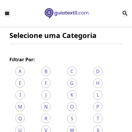
Selecione uma Categoria
Filtrar Por:
A
B
C
D
E
F
G
H
I
J
K
L
M
N
O
P
Q
R
S
T
U
V
W
X