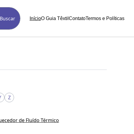
Buscar
Início
O Guia Têxtil
Contato
Termos e Políticas
Y
Z
uecedor de Fluído Térmico