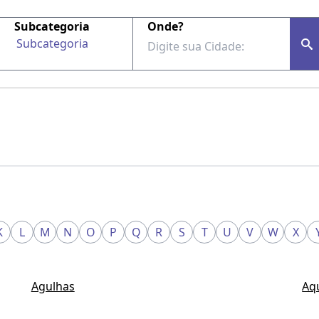
Subcategoria
Onde?
Subcategoria
K
L
M
N
O
P
Q
R
S
T
U
V
W
X
Agulhas
Aq