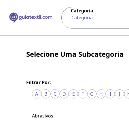
Categoria
Categoria
Selecione Uma Subcategoria
Filtrar Por:
A
B
C
D
E
F
G
H
I
J
Abrasivos