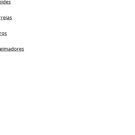
bides
rreias
tros
eimadores