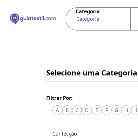
Categoria
Categoria
Selecione uma Categoria
Filtrar Por:
A
B
C
D
E
F
G
H
I
Confecção