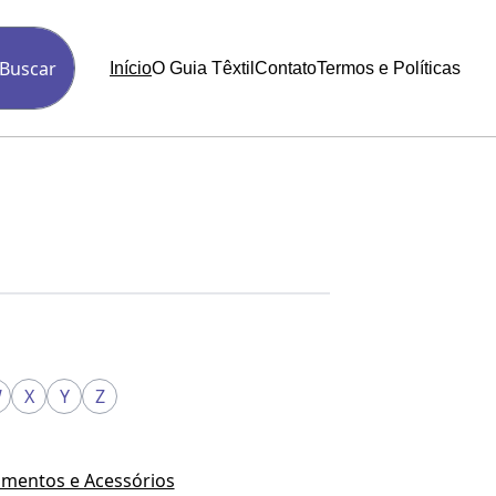
Buscar
Início
O Guia Têxtil
Contato
Termos e Políticas
W
X
Y
Z
mentos e Acessórios