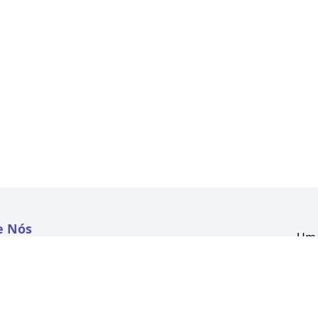
e Nós
Um 
atextil.com
CNP
Aven
to
Kon
 e Políticas