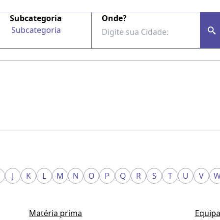
Subcategoria
Onde?
Subcategoria
J
K
L
M
N
O
P
Q
R
S
T
U
V
Matéria prima
Equipa