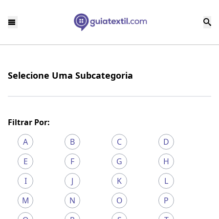
Selecione Uma Subcategoria
Filtrar Por:
A
B
C
D
E
F
G
H
I
J
K
L
M
N
O
P