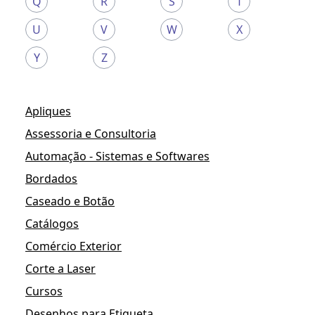
Q
R
S
T
U
V
W
X
Y
Z
Apliques
Assessoria e Consultoria
Automação - Sistemas e Softwares
Bordados
Caseado e Botão
Catálogos
Comércio Exterior
Corte a Laser
Cursos
Desenhos para Etiqueta