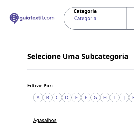
Categoria
Categoria
Selecione Uma Subcategoria
Filtrar Por:
A
B
C
D
E
F
G
H
I
J
Agasalhos