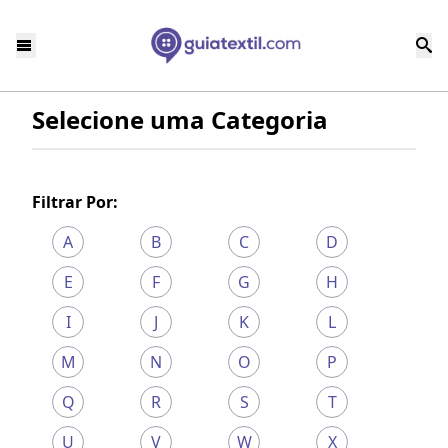
Selecione uma Categoria
Filtrar Por:
A
B
C
D
E
F
G
H
I
J
K
L
M
N
O
P
Q
R
S
T
U
V
W
X