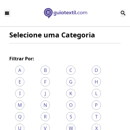
Selecione uma Categoria
Filtrar Por:
A
B
C
D
E
F
G
H
I
J
K
L
M
N
O
P
Q
R
S
T
U
V
W
X