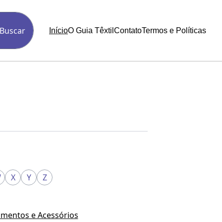
Buscar
Início
O Guia Têxtil
Contato
Termos e Políticas
W
X
Y
Z
mentos e Acessórios