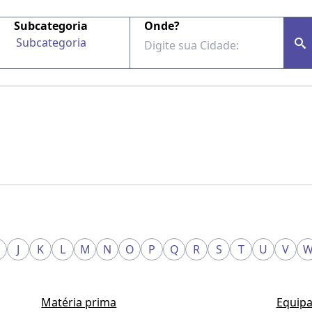
Subcategoria
Onde?
Subcategoria
J
K
L
M
N
O
P
Q
R
S
T
U
V
Matéria prima
Equipa