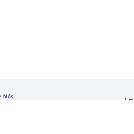
e Nós
Um 
atextil.com
CNP
Aven
to
Kon
 e Políticas