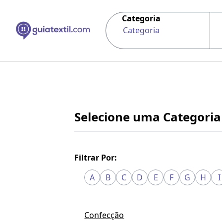
Categoria
Categoria
Selecione uma Categoria
Filtrar Por:
A
B
C
D
E
F
G
H
I
Confecção