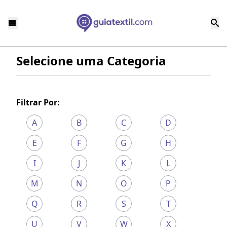
Selecione uma Categoria
Filtrar Por:
A
B
C
D
E
F
G
H
I
J
K
L
M
N
O
P
Q
R
S
T
U
V
W
X