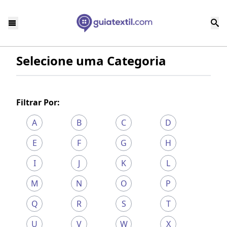
Selecione uma Categoria
Filtrar Por:
A
B
C
D
E
F
G
H
I
J
K
L
M
N
O
P
Q
R
S
T
U
V
W
X