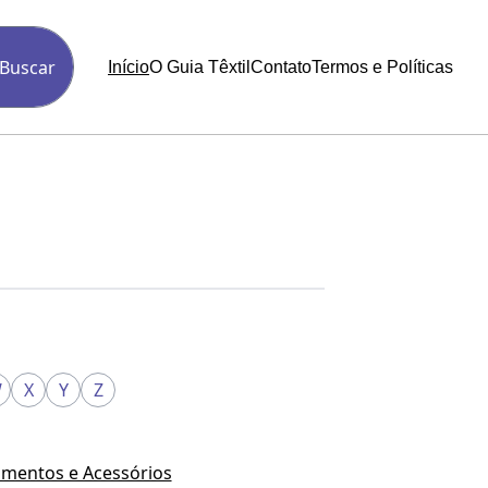
Buscar
Início
O Guia Têxtil
Contato
Termos e Políticas
W
X
Y
Z
mentos e Acessórios