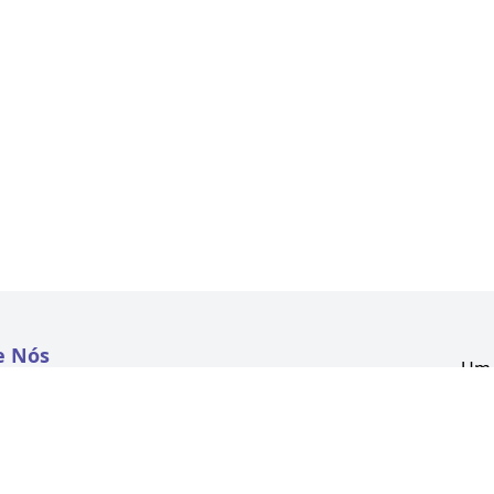
e Nós
Um 
atextil.com
CNP
Aven
to
Kon
 e Políticas