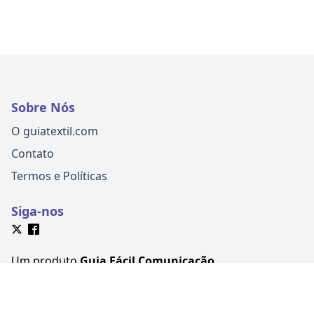
Sobre Nós
O guiatextil.com
Contato
Termos e Políticas
Siga-nos
Um produto
Guia Fácil Comunicação
CNPJ
18.430.619/0001-00
Avenida Martin Luther, 399, Victor
Konder, Blumenau-SC