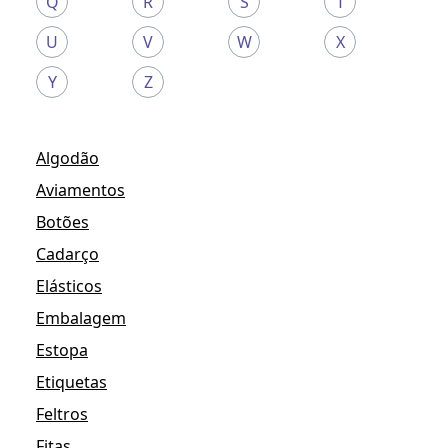
Q
R
S
T
U
V
W
X
Y
Z
Algodão
Aviamentos
Botões
Cadarço
Elásticos
Embalagem
Estopa
Etiquetas
Feltros
Fitas