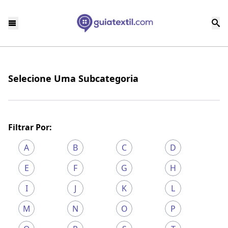
Selecione Uma Subcategoria
Filtrar Por:
A
B
C
D
E
F
G
H
I
J
K
L
M
N
O
P