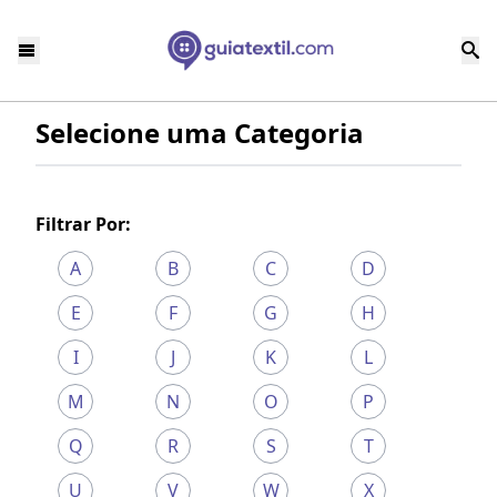
Selecione uma Categoria
Filtrar Por:
A
B
C
D
E
F
G
H
I
J
K
L
M
N
O
P
Q
R
S
T
U
V
W
X