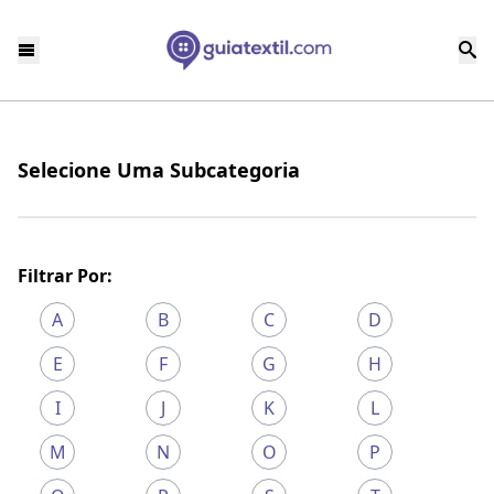
Selecione Uma Subcategoria
Filtrar Por:
A
B
C
D
E
F
G
H
I
J
K
L
M
N
O
P