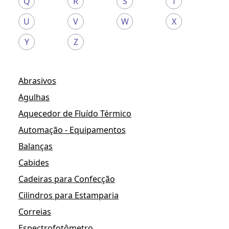
Q
R
S
T
U
V
W
X
Y
Z
Abrasivos
Agulhas
Aquecedor de Fluído Térmico
Automação - Equipamentos
Balanças
Cabides
Cadeiras para Confecção
Cilindros para Estamparia
Correias
Espectrofotômetro