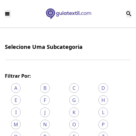
Selecione Uma Subcategoria
Filtrar Por:
A
B
C
D
E
F
G
H
I
J
K
L
M
N
O
P