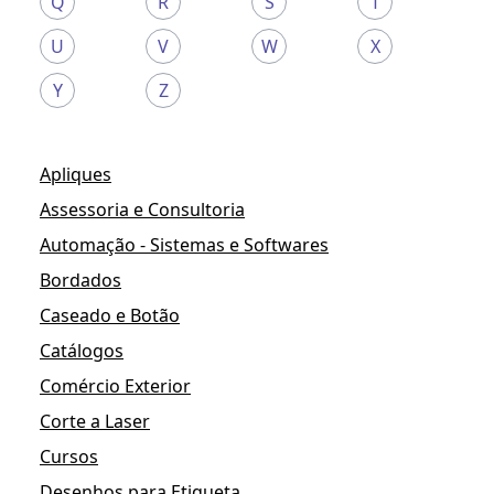
Q
R
S
T
U
V
W
X
Y
Z
Apliques
Assessoria e Consultoria
Automação - Sistemas e Softwares
Bordados
Caseado e Botão
Catálogos
Comércio Exterior
Corte a Laser
Cursos
Desenhos para Etiqueta