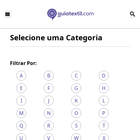
Selecione uma Categoria
Filtrar Por:
A
B
C
D
E
F
G
H
I
J
K
L
M
N
O
P
Q
R
S
T
U
V
W
X