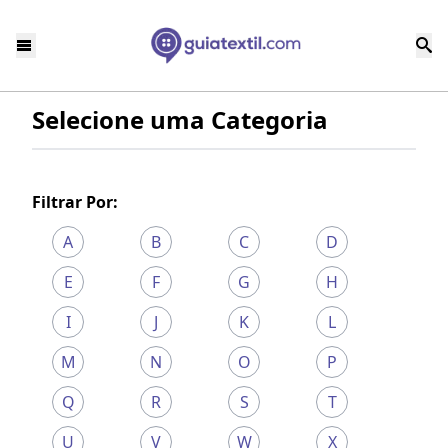
Selecione uma Categoria
Filtrar Por:
A
B
C
D
E
F
G
H
I
J
K
L
M
N
O
P
Q
R
S
T
U
V
W
X