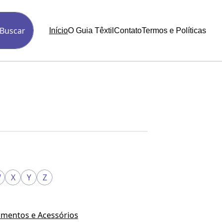
Buscar
Início
O Guia Têxtil
Contato
Termos e Políticas
W
X
Y
Z
mentos e Acessórios