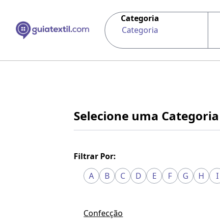
Categoria
Categoria
Selecione uma Categoria
Filtrar Por:
A
B
C
D
E
F
G
H
I
Confecção