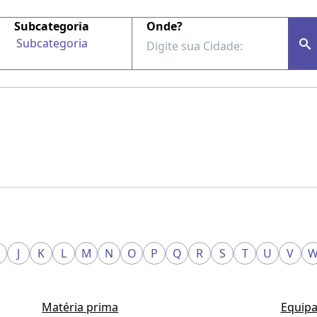
Subcategoria
Onde?
Subcategoria
J
K
L
M
N
O
P
Q
R
S
T
U
V
Matéria prima
Equipa