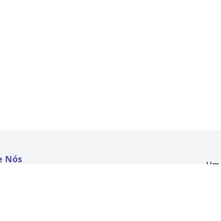
e Nós
Um 
atextil.com
CNP
Aven
to
Kon
 e Políticas