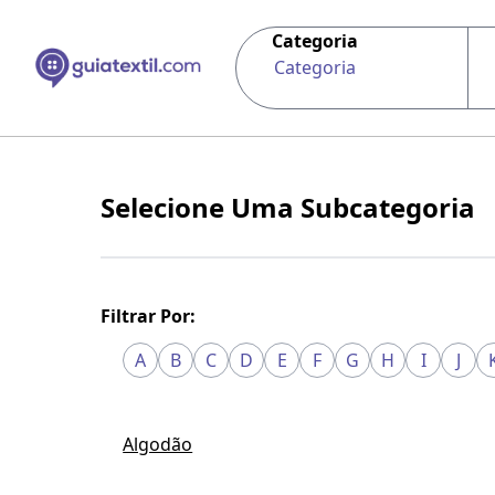
Categoria
Categoria
Selecione Uma Subcategoria
Filtrar Por:
A
B
C
D
E
F
G
H
I
J
Algodão