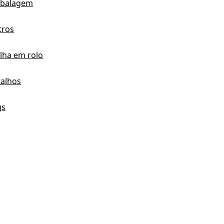
balagem
tros
lha em rolo
talhos
gs