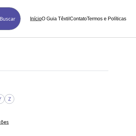
Buscar
Início
O Guia Têxtil
Contato
Termos e Políticas
Y
Z
tões