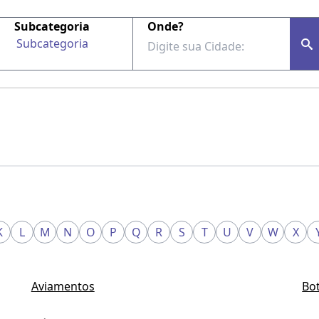
Subcategoria
Onde?
Subcategoria
K
L
M
N
O
P
Q
R
S
T
U
V
W
X
Aviamentos
Bo