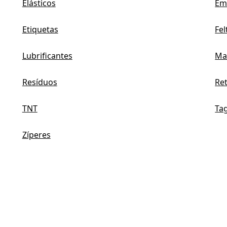
Elásticos
Em
Etiquetas
Fel
Lubrificantes
Ma
Resíduos
Re
TNT
Ta
Zíperes