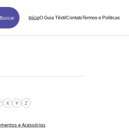
Buscar
Início
O Guia Têxtil
Contato
Termos e Políticas
W
X
Y
Z
mentos e Acessórios