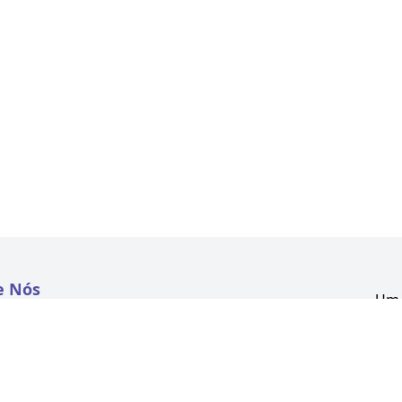
e Nós
Um 
atextil.com
CNP
Aven
to
Kon
 e Políticas