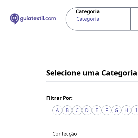
Categoria
Categoria
Selecione uma Categoria
Filtrar Por:
A
B
C
D
E
F
G
H
I
Confecção