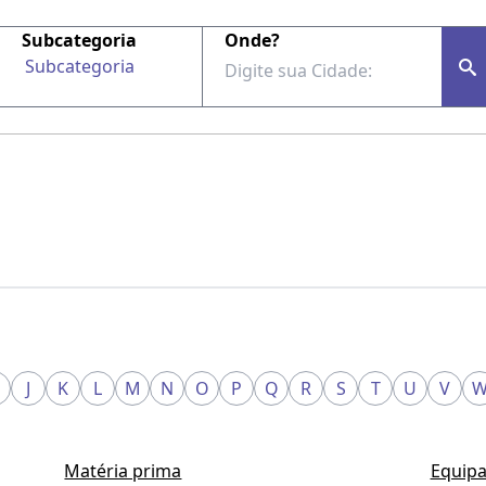
Subcategoria
Onde?
Subcategoria
J
K
L
M
N
O
P
Q
R
S
T
U
V
Matéria prima
Equipa