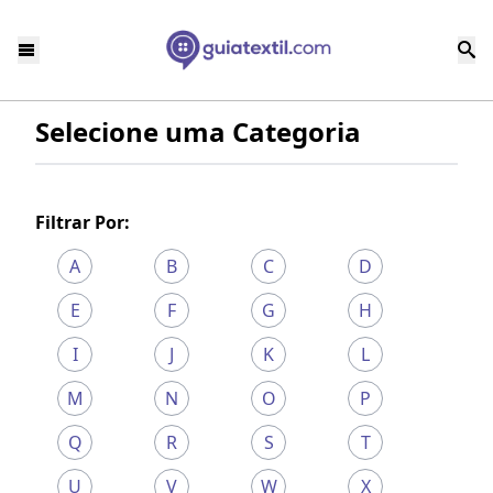
Selecione uma Categoria
Filtrar Por:
A
B
C
D
E
F
G
H
I
J
K
L
M
N
O
P
Q
R
S
T
U
V
W
X