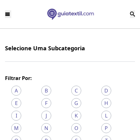
Selecione Uma Subcategoria
Filtrar Por:
A
B
C
D
E
F
G
H
I
J
K
L
M
N
O
P