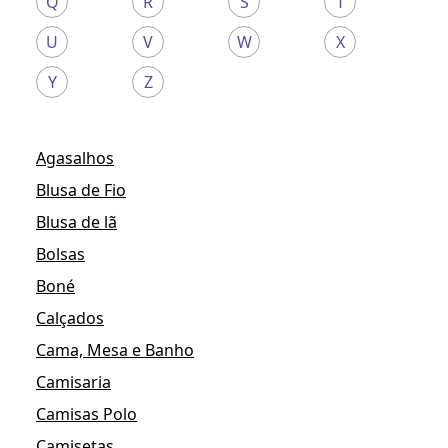
Q
R
S
T
U
V
W
X
Y
Z
Agasalhos
Blusa de Fio
Blusa de lã
Bolsas
Boné
Calçados
Cama, Mesa e Banho
Camisaria
Camisas Polo
Camisetas