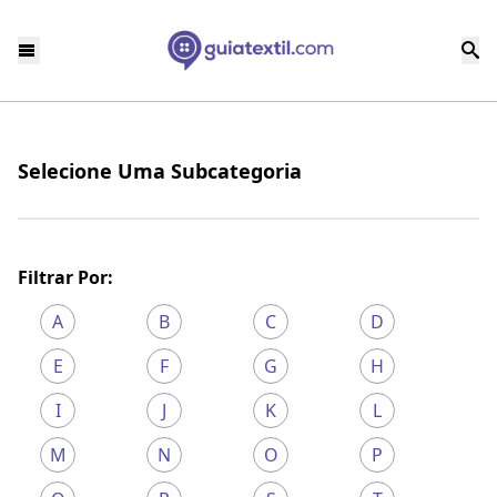
Selecione Uma Subcategoria
Filtrar Por:
A
B
C
D
E
F
G
H
I
J
K
L
M
N
O
P