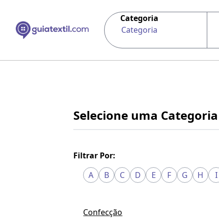
Categoria
Categoria
Selecione uma Categoria
Filtrar Por:
A
B
C
D
E
F
G
H
I
Confecção