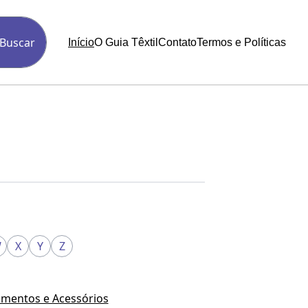
Buscar
Início
O Guia Têxtil
Contato
Termos e Políticas
W
X
Y
Z
mentos e Acessórios