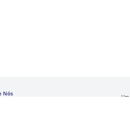
e Nós
Um 
atextil.com
CNP
Aven
to
Kon
 e Políticas