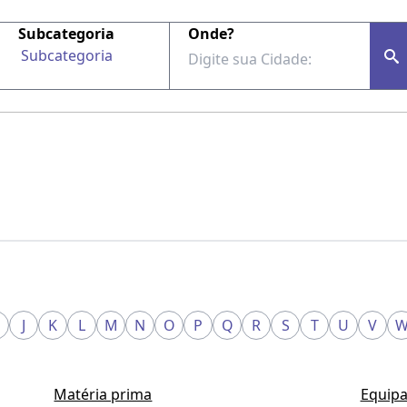
Subcategoria
Onde?
Subcategoria
J
K
L
M
N
O
P
Q
R
S
T
U
V
Matéria prima
Equipa