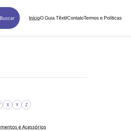
Buscar
Início
O Guia Têxtil
Contato
Termos e Políticas
W
X
Y
Z
mentos e Acessórios