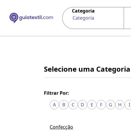
Categoria
Categoria
Selecione uma Categoria
Filtrar Por:
A
B
C
D
E
F
G
H
I
Confecção