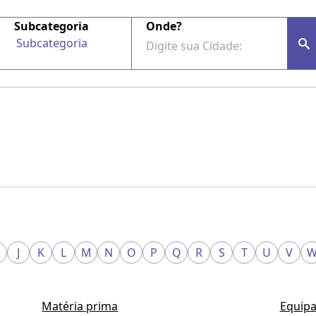
Subcategoria
Onde?
Subcategoria
J
K
L
M
N
O
P
Q
R
S
T
U
V
Matéria prima
Equipa