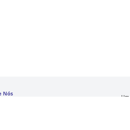
e Nós
Um 
atextil.com
CNP
Aven
to
Kon
 e Políticas