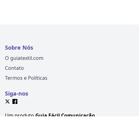
Sobre Nós
O guiatextil.com
Contato
Termos e Políticas
Siga-nos
Um produto
Guia Fácil Comunicação
CNPJ
18.430.619/0001-00
Avenida Martin Luther, 399, Victor
Konder, Blumenau-SC