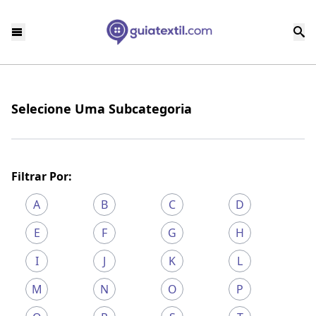
Selecione Uma Subcategoria
Filtrar Por:
A
B
C
D
E
F
G
H
I
J
K
L
M
N
O
P