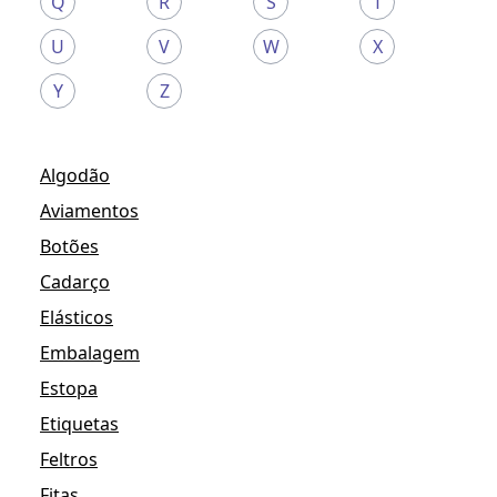
Q
R
S
T
U
V
W
X
Y
Z
Algodão
Aviamentos
Botões
Cadarço
Elásticos
Embalagem
Estopa
Etiquetas
Feltros
Fitas