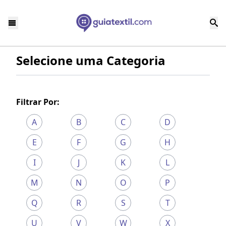
Selecione uma Categoria
Filtrar Por:
A
B
C
D
E
F
G
H
I
J
K
L
M
N
O
P
Q
R
S
T
U
V
W
X