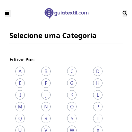
Selecione uma Categoria
Filtrar Por:
A
B
C
D
E
F
G
H
I
J
K
L
M
N
O
P
Q
R
S
T
U
V
W
X